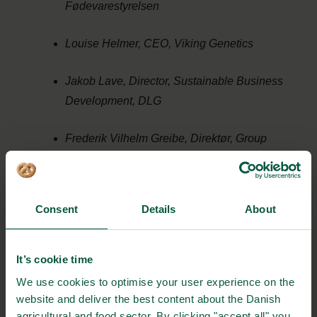
Fødevarestyrelsen
Louise Helmer, CEO, Viking Genetics
Jakob Lave, Director, Sustainable Business
Development, DLG
Frederik Vilhelm Greibe, Direktør, Group
Public Affairs & International Relations
Consent
Details
About
12.15: Frokostpause med netværk
12.45: Food Nation Market Insights med fokus på Japan,
It’s cookie time
Sydkorea og UK
We use cookies to optimise your user experience on the
Malte Karlshøj, Project Manager, Food Nation
website and deliver the best content about the Danish
agricultural and food sector. By clicking "accept all" you