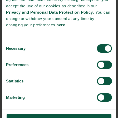
accept the use of our cookies as described in our
13.15: Eksporteventyrernes klub
Privacy and Personal Data Protection Policy
. You can
change or withdraw your consent at any time by
Henrik Wiboltt, Senior Vice President, Global
changing your preferences
here
.
Sales and Marketing, FOSS
Consent
Søren Holm Jensen, CEO, CO-RO
Necessary
Selection
Martin Ege Petersen, Export Manager, BKI
Preferences
Food
Statistics
14.00: Forfriskning og netværk
Forhindret i at deltage, men interesseret i Food Nations Insight
Marketing
Report 2024?
Tilmeld dig vores danske nyhedsbrev nedenfor eller til højre her
på hjemmesiden, så sender vi dig en digital version af vores