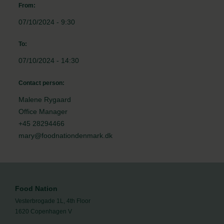
From:
07/10/2024 - 9:30
To:
07/10/2024 - 14:30
Contact person:
Malene Rygaard
Office Manager
+45 28294466
mary@foodnationdenmark.dk
Food Nation
Vesterbrogade 1L, 4th Floor
1620 Copenhagen V