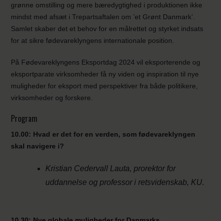
grønne omstilling og mere bæredygtighed i produktionen ikke
mindst med afsæt i Trepartsaftalen om ’et Grønt Danmark’.
Samlet skaber det et behov for en målrettet og styrket indsats
for at sikre fødevareklyngens internationale position.
På Fødevareklyngens Eksportdag 2024 vil eksporterende og
eksportparate virksomheder få ny viden og inspiration til nye
muligheder for eksport med perspektiver fra både politikere,
virksomheder og forskere.
Program
10.00: Hvad er det for en verden, som fødevareklyngen
skal navigere i?
Kristian Cedervall Lauta, prorektor for
uddannelse og professor i retsvidenskab, KU.
10.30: Nye globale muligheder for Danmarks